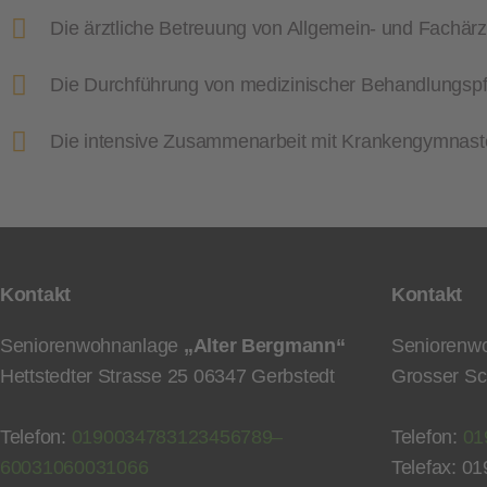
Die ärztliche Betreuung von Allgemein- und Fachärzt
Die Durchführung von medizinischer Behandlungspf
Die intensive Zusammenarbeit mit Krankengymnas
Kontakt
Kontakt
Seniorenwohnanlage
„Alter Bergmann“
Seniorenw
Hettstedter Strasse 25 06347 Gerbstedt
Grosser Sc
Telefon:
0190
034783
123456789
–
Telefon:
01
600310
600310
66
Telefax:
01