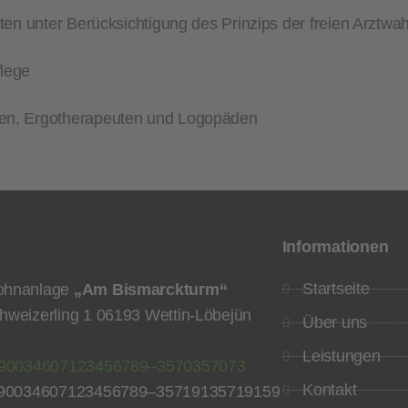
en unter Berücksichtigung des Prinzips der freien Arztwah
lege
ten, Ergotherapeuten und Logopäden
Informationen
Startseite
ohnanlage
„Am Bismarckturm“
hweizerling 1 06193 Wettin-Löbejün
Über uns
Leistungen
90
034607
123456789
–
3570
3570
73
Kontakt
90
034607
123456789
–
357191
357191
59